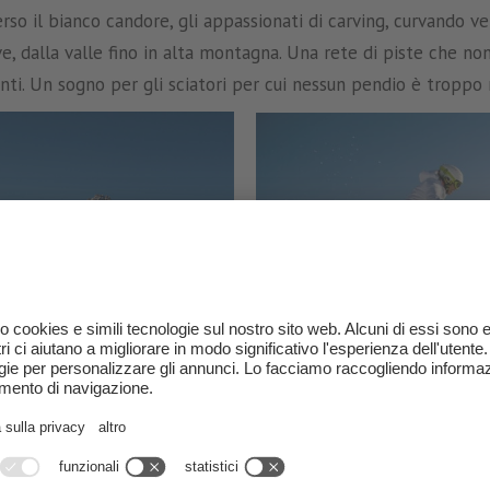
erso il bianco candore, gli appassionati di carving, curvando ve
eve, dalla valle fino in alta montagna. Una rete di piste che n
nti. Un sogno per gli sciatori per cui nessun pendio è troppo rip