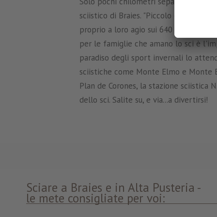
Solo pochi chilometri separano l'Hotel
sciistico di Braies. "Piccolo è bello": e
proprio a loro agio sui 640 m di lunghez
per le famiglie che amano lo sci è l'imp
paradiso degli sport invernali lo atte
sciistiche come Monte Elmo e Monte Bara
Plan de Corones, la stazione sciistica 
dello sci. Salite su, e via...a divertirsi!
Sciare a Braies e in Alta Pusteria -
le mete consigliate per voi: