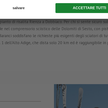
 Pragserhof, il vostro alloggio per
le vacanze invernali a Braie
cco la perfetta descrizione della tranquilla area sciistica inver
za della facile pista Kameriot dell'area sciistica di Braies in
ianto di risalita Rienza a Dobbiaco. Per chi si sente sicuro su
nde nel comprensorio sciistico delle Dolomiti di Sesto, con p
nci soddisfano le richieste più esigenti degli sciatori di tu
N. 1 dell'Alto Adige, che dista solo 20 km ed è raggiungibile i