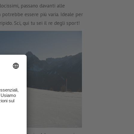
locissimi, passano davanti alle
on potrebbe essere più varia. Ideale per
ido. Sci, qui tu sei il re degli sport!