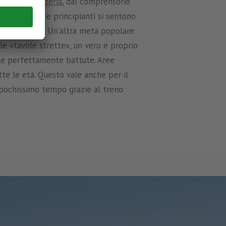
s in Alta Pusteria
, dal comprensorio
nale. Bambini e principianti si sentono
 Alta Pusteria. Un'altra meta popolare
lle «tavole strette», un vero e proprio
iste perfettamente battute. Aree
tte le età. Questo vale anche per il
n pochissimo tempo grazie al treno