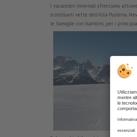
I vacanzieri invernali sfrecciano attrav
scintillanti vette dell'Alta Pusteria. N
le famiglie con bambini, per i principia