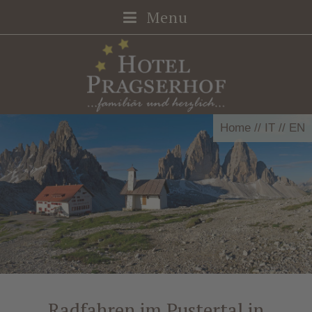
Menu
Home
//
IT
//
EN
Radfahren im Pustertal in