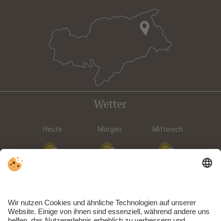
Wetter
Heute
Morgen
Mittwoch
15 °C
32 °C
15 °C
31 °C
15 °C
32 °C
©
Landeswetterdienst
Individuelle Cookie-Einstellungen
|
Impressum
|
Datenschutz
|
MwSt.-Nr. IT02588590212 | CIN: IT021009A168NFTUUN | ©
Webdesign by